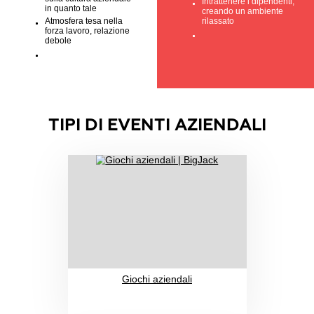
processi operativi e
formato
nella vita dell'azienda
Dimostrare atten
La mancanza di
per ogni membro
comprensione del team
team
sulla cultura aziendale
Intrattenere i dip
in quanto tale
creando un ambi
Atmosfera tesa nella
rilassato
forza lavoro, relazione
debole
TIPI DI EVENTI AZIENDALI