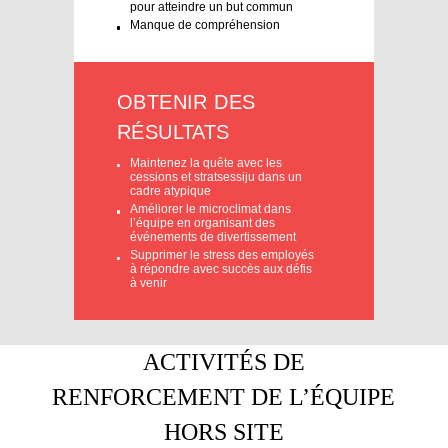
professionnellement
Mauvaises relations au sein de la
bande
Incapacité à travailler en équipe
pour atteindre un but commun
Manque de compréhension
OBTENIR DES
RÉSULTATS
Maintenez la quête avec les
cessions et stratsessiju dans un
cadre atypique
Améliorer le microclimat dans
l’équipe en organisant des
événements de divertissement
Supprimer le stress des employés
à répondre avec succès aux défis
à venir