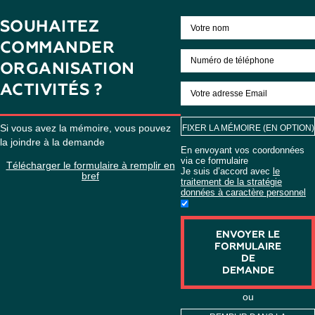
meilleur prix de vente
Nous protégerons vos intérêts financiers
Assistance et soutien juridiques à toutes les étapes de la t
SOUHAITEZ
COMMANDER
ORGANISATION
ACTIVITÉS ?
Si vous avez la mémoire, vous pouvez
FIXER LA MÉMOIRE (
la joindre à la demande
En envoyant vos co
via ce formulaire
Télécharger le formulaire à remplir en
Je suis d’accord av
bref
traitement de la strat
données à caractère 