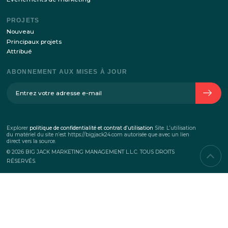
SUR L’ENTREPRISE
L’histoire de l’entreprise
Équipe
Contacts
SERVICES
Événements corporatifs
Teambuilding
Evénemenrs Commerciaux
Événements de marketing
PROJETS
Nouveau
Principaux projets
Attribué
ABONNEMENT AUX MISES À JOUR