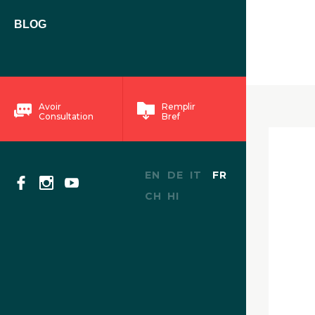
BLOG
Avoir
Remplir
Consultation
Bref
EN
DE
IT
FR
CH
HI