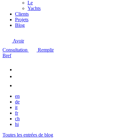
Le
Yachts
Clients
Projets
Blog
Avoir
Consultation
Remplir
Bref
en
de
it
fr
ch
hi
Toutes les entrées de blog