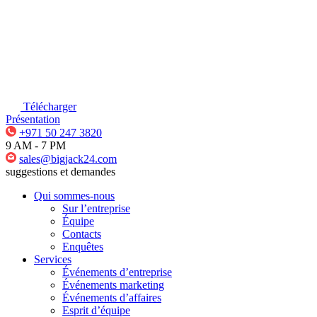
Télécharger
Présentation
+971 50 247 3820
9 AM - 7 PM
sales@bigjack24.com
suggestions et demandes
Qui sommes-nous
Sur l’entreprise
Équipe
Contacts
Enquêtes
Services
Événements d’entreprise
Événements marketing
Événements d’affaires
Esprit d’équipe