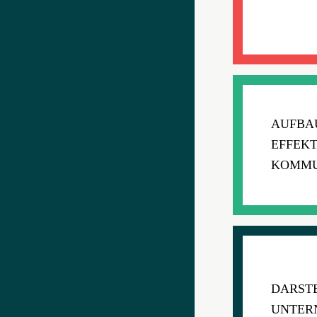
AUFBA
EFFEKT
KOMMU
DARST
UNTER