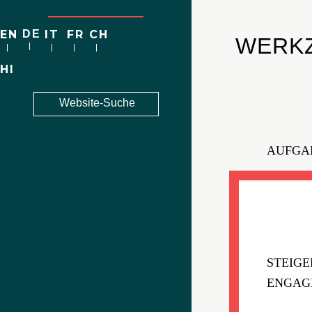
EN
DE
IT
FR
CH
WERKZ
HI
AUFGA
STEIGE
ENGAG