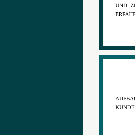
UND -Z
ERFAH
AUFBA
KUNDE