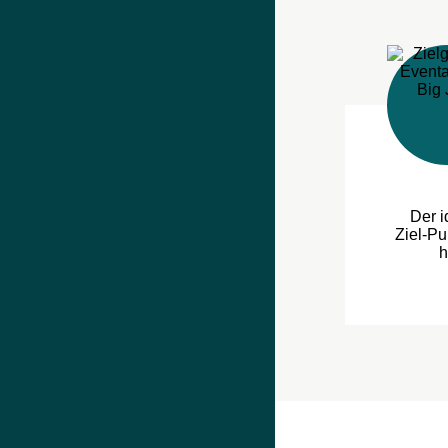
Der i
Ziel-Pu
h