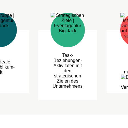
Task-
Beziehungen-
deale
Aktivitäten mit
blikum-
den
m
it
strategischen
Zielen des
Unternehmens