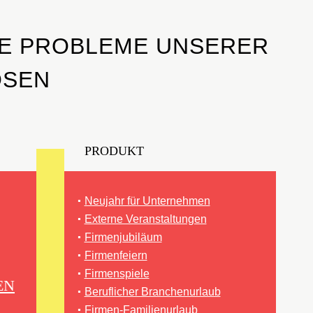
E PROBLEME UNSERER
ÖSEN
PRODUKT
Neujahr für Unternehmen
Externe Veranstaltungen
Firmenjubiläum
Firmenfeiern
Firmenspiele
EN
Beruflicher Branchenurlaub
Firmen-Familienurlaub