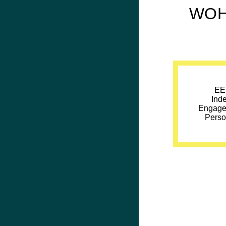
WOH
EE
Ind
Engage
Perso