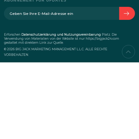
ÜBER DIE FIRMA
Die Geschichte des Unternehmens
Team
Kontakte
DIENSTLEISTUNGEN
Firmen-events
Teambuilding
Business-events
Marketing-events
PROJEKTE
Neu
Top-Projekte
Zuerkannt
ABONNEMENT FÜR UPDATES