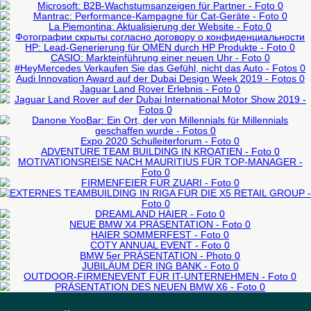
WINTERHAUPTSTADT
EINER SMM-GESTÜTZTEN ESG-
Externe Ereignisse
Externe Veranstaltungen
MICROSOFT: B2B-
Präsentation des neuen Produktes
STRATEGIE
MANTRAC: PERFORMANCE-KAMPAGNE
50-200 Mann
WACHSTUMSANZEIGEN FÜR PARTNER
WEITERE INFORMATIONEN
LA PIEMONTINA: AKTUALISIERUNG
WEITERE INFORMATIONEN
FÜR CAT-GERÄTE
TOYO TIRES: AKTUALISIERUNG DER
DER WEBSITE
WEITERE INFORMATIONEN
HP: LEADGENERIERUNG FÜR OMEN
WEITERE INFORMATIONEN
WEBSITE
WEITERE INFORMATIONEN
CASIO: MARKTEINFÜHRUNG EINER
DURCH HP PRODUKTE
WEITERE INFORMATIONEN
#HEYMERCEDES VERKAUFEN SIE
NEUEN UHR
WEITERE INFORMATIONEN
AUDI INNOVATION AWARD AUF DER
DAS GEFÜHL, NICHT DAS AUTO
WEITERE INFORMATIONEN
DUBAI DESIGN WEEK 2019
WEITERE INFORMATIONEN
JAGUAR LAND ROVER ERFAHRUNG
WEITERE INFORMATIONEN
JAGUAR LAND ROVER AUF DER DUBAI
Externe Ereignisse
DANONE YOOBAR: EIN ORT, DER VON
WEITERE INFORMATIONEN
Externe Ereignisse
Organisation-Probefahrt
INTERNATIONAL MOTOR SHOW 2019
MILLENNIALS FÜR MILLENNIALS
Organisation-Probefahrt
Externe Ereignisse
GESCHAFFEN WURDE
ABENTEUER TEAMBUILDING IN
WEITERE INFORMATIONEN
Organisation-Probefahrt
EXPO 2020 SCHULLEITERFORUM
Externe Ereignisse
WEITERE INFORMATIONEN
KROATIEN
MOTIVATIONSREISE NACH MAURITIUS
Business-events
Präsentation des neuen Produktes
50-200 Mann
WEITERE INFORMATIONEN
Durchführung von Foren
FÜR TOP-MANAGER
CORPORATE PARTY FÜR ZUARI
EXTERNES TEAMBUILDING IN RIGA FÜR
WEITERE INFORMATIONEN
Firmen-events
WEITERE INFORMATIONEN
WEITERE INFORMATIONEN
DIE X5 RETAIL GROUP
WEITERE INFORMATIONEN
Jubiläum der Firma
TRAUMLAND HAIER
201-500 Mann
NEUE BMW X4 PRÄSENTATION
Firmen-events
HAIER SOMMERFEST
WEITERE INFORMATIONEN