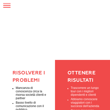
SERVIZI
EVENTI DI MARKETING
ROAD SHOW
RISOLVERE I
OTTENER
PROBLEMI
RISULTATI
Mancanza di
Trascorrere un l
conoscenza circa la
tour con i migliori