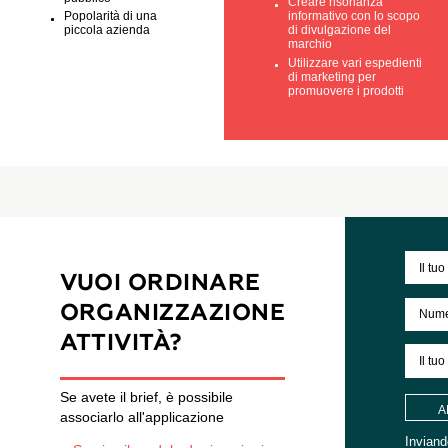
risorsa società clienti e
dipendenti e clien
partner
Abbiamo conosc
Basso livello di
viaggiatori con i
comunicazione con il
successi dell'az
pubblico
Creare risonanz
Popolarità di una
informativo con 
piccola azienda
di divulgazione d
marchio
Utilizzare vari es
di marketing per
promuovere i pro
VUOI ORDINARE
ORGANIZZAZIONE