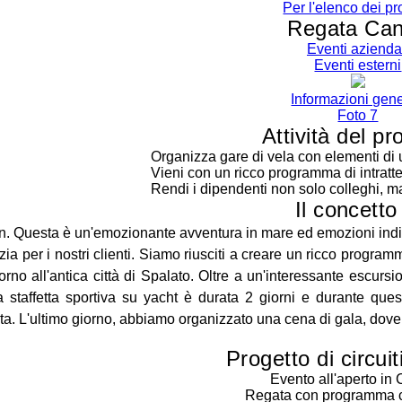
Per l'elenco dei pr
Regata Ca
Eventi azienda
Eventi esterni
Informazioni gene
Foto 7
Attività del pr
Organizza gare di vela con elementi di
Vieni con un ricco programma di intratte
Rendi i dipendenti non solo colleghi, m
Il concetto
 Questa è un'emozionante avventura in mare ed emozioni indimen
zia per i nostri clienti. Siamo riusciti a creare un ricco progra
orno all'antica città di Spalato. Oltre a un'interessante escursio
La staffetta sportiva su yacht è durata 2 giorni e durante qu
ata. L'ultimo giorno, abbiamo organizzato una cena di gala, dove s
Progetto di circuit
Evento all'aperto in 
Regata con programma c