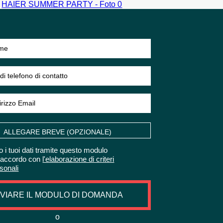
Festa aziendale
uomo di 50-200
ULTERIORI
INFORMAZIONI
ALLEGARE BREVE (OPZIONALE)
o i tuoi dati tramite questo modulo
'accordo con
l'elaborazione di criteri
rsonali
NVIARE IL MODULO DI DOMANDA
o