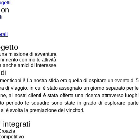
ogetti
non
li
rali
ogetto
 una missione di avventura
nimento con molte attività
a anche amici di interesse
 di
ticabili! La nostra sfida era quella di ospitare un evento di 5
mma di viaggio, in cui è stato assegnato un giorno separato per le
ne, ai nostri clienti è stata offerta una ricerca attraverso luoghi
esto periodo le squadre sono state in grado di esplorare parte
i è svolta la premiazione dei vincitori.
i integrati
Croazia
ompetitivo