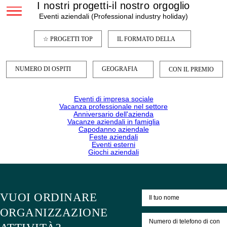
I nostri progetti-il nostro orgoglio
Eventi aziendali (Professional industry holiday)
☆ PROGETTI TOP
IL FORMATO DELLA
NUMERO DI OSPITI
GEOGRAFIA
CON IL
Eventi di impresa sociale
Vacanza professionale nel settore
Anniversario dell'azienda
Vacanze aziendali in famiglia
Capodanno aziendale
Feste aziendali
Eventi esterni
Giochi aziendali