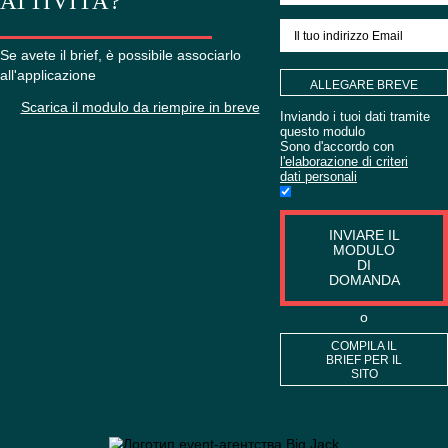
VUOI ORDINARE
ORGANIZZAZIONE
ATTIVITÀ?
Se avete il brief, è possibile associarlo
all'applicazione
ALLEGARE 
Scarica il modulo da riempire in breve
(OPZION
Inviando i tuoi da
questo modulo
Sono d'accordo 
l'elaborazione di c
dati personali
INVIARE
MODU
DI
DOMAN