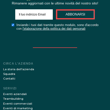
o
COMPILA
BRIEF PE
SITO
Rimanere aggiornati con le ultime novità del nostro s
ABBONARSI
Inviando i tuoi dati tramite questo modulo, sono d'acc
con
l'elaborazione della politica dei dati personali