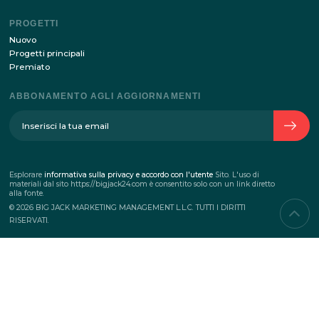
CIRCA L'AZIENDA
La storia dell'azienda
Squadra
Contatti
SERVIZI
Eventi aziendali
Teambuilding
Eventi commerciali
Eventi di marketing
PROGETTI
Nuovo
Progetti principali
Premiato
ABBONAMENTO AGLI AGGIORNAMENTI