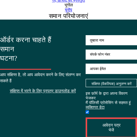
पिछले प्रोजेक्ट
निम्न ड्राफ़्ट
मेहमानों की संख्या
२००
का स्वरूप
बाहरी घटनाओं
नए उत्पाद की प्रस्तुति
भूगोल
यूरोप
समान परियोजनाएं
ऑर्डर करना चाहते हैं
समान